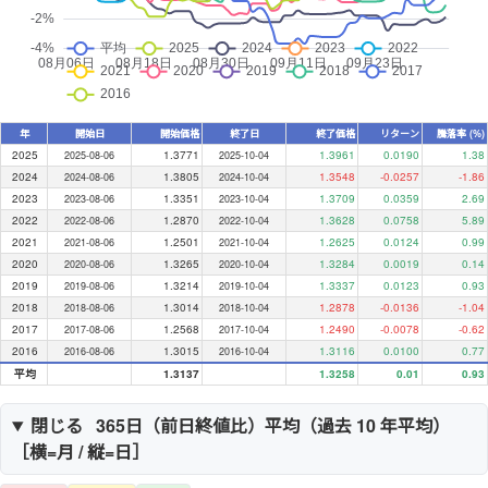
年
開始日
開始価格
終了日
終了価格
リターン
騰落率 (%)
2025
1.3771
1.3961
0.0190
1.38
2025-08-06
2025-10-04
2024
1.3805
1.3548
-0.0257
-1.86
2024-08-06
2024-10-04
2023
1.3351
1.3709
0.0359
2.69
2023-08-06
2023-10-04
2022
1.2870
1.3628
0.0758
5.89
2022-08-06
2022-10-04
2021
1.2501
1.2625
0.0124
0.99
2021-08-06
2021-10-04
2020
1.3265
1.3284
0.0019
0.14
2020-08-06
2020-10-04
2019
1.3214
1.3337
0.0123
0.93
2019-08-06
2019-10-04
2018
1.3014
1.2878
-0.0136
-1.04
2018-08-06
2018-10-04
2017
1.2568
1.2490
-0.0078
-0.62
2017-08-06
2017-10-04
2016
1.3015
1.3116
0.0100
0.77
2016-08-06
2016-10-04
平均
1.3137
1.3258
0.01
0.93
閉じる
365日（
前日終値比
）平均（過去
10
年平均）
［横=月 / 縦=日］