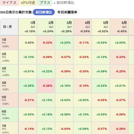
マイナス
±0%付近
プラス
※ 前日終値比
365日表示の集計対象:
前日終値比
年初来騰落率
1月
2月
3月
4月
5月
6月
日 \ 月
合計
合計
合計
合計
合計
合計
+0.10%
+0.24%
+0.26%
-0.54%
+0.02%
-0.45%
1日
0.00%
-0.22%
+0.23%
-0.11%
+0.03%
+0.04%
平均
-0.04%
2日
+0.10%
-0.09%
-0.07%
-0.02%
+0.10%
-0.24%
平均
+0.00%
3日
+0.01%
+0.22%
-0.09%
-0.05%
+0.09%
-0.20%
平均
+0.02%
4日
+0.36%
-0.38%
+0.18%
-0.16%
+0.24%
+0.01%
平均
-0.02%
5日
-0.21%
+0.15%
+0.03%
+0.02%
-0.05%
-0.07%
平均
-0.04%
6日
+0.03%
+0.18%
+0.08%
+0.15%
+0.03%
-0.06%
平均
+0.04%
7日
-0.14%
+0.13%
-0.04%
+0.09%
-0.07%
-0.26%
平均
-0.01%