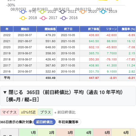
年
開始日
開始価格
終了日
終了価格
リターン
騰落率 (%)
2022
479.20
436.60
-42.600
-8.89
2022-08-07
2022-10-05
2021
551.60
640.50
88.900
16.12
2021-08-07
2021-10-05
2020
648.00
602.10
-45.900
-7.08
2020-08-07
2020-10-05
2019
358.00
365.70
7.7000
2.15
2019-08-07
2019-10-05
2018
426.40
350.30
-76.100
-17.85
2018-08-07
2018-10-05
2017
367.60
408.90
41.300
11.24
2017-08-07
2017-10-05
2016
322.60
331.70
9.1000
2.82
2016-08-07
2016-10-05
平均
450.49
447.97
-2.51
-0.21
閉じる
365日（
前日終値比
）平均（過去
10
年平均）
［横=月 / 縦=日］
マイナス
±0%付近
プラス
※ 前日終値比
365日表示の集計対象:
前日終値比
年初来騰落率
1月
2月
3月
4月
5月
6月