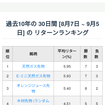
過去10年の 30日間 [8月7日 ~ 9月5
日] の リターンランキング
順
平均リター
勝
負
銘柄
位
ン(%)
数
数
1
天然ガス先物
5.95
7
3
2
E-ミニ天然ガス先物
5.93
7
3
オレンジジュース先
3
5.40
8
2
物
木材先物 (ランダム
4
4.51
5
5