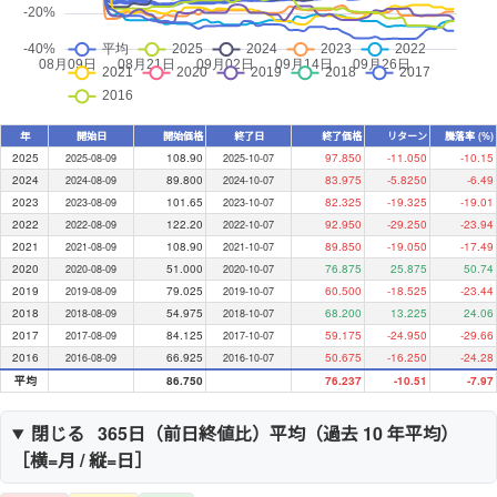
年
開始日
開始価格
終了日
終了価格
リターン
騰落率 (%)
2025
108.90
97.850
-11.050
-10.15
2025-08-09
2025-10-07
2024
89.800
83.975
-5.8250
-6.49
2024-08-09
2024-10-07
2023
101.65
82.325
-19.325
-19.01
2023-08-09
2023-10-07
2022
122.20
92.950
-29.250
-23.94
2022-08-09
2022-10-07
2021
108.90
89.850
-19.050
-17.49
2021-08-09
2021-10-07
2020
51.000
76.875
25.875
50.74
2020-08-09
2020-10-07
2019
79.025
60.500
-18.525
-23.44
2019-08-09
2019-10-07
2018
54.975
68.200
13.225
24.06
2018-08-09
2018-10-07
2017
84.125
59.175
-24.950
-29.66
2017-08-09
2017-10-07
2016
66.925
50.675
-16.250
-24.28
2016-08-09
2016-10-07
平均
86.750
76.237
-10.51
-7.97
閉じる
365日（
前日終値比
）平均（過去
10
年平均）
［横=月 / 縦=日］