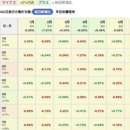
マイナス
±0%付近
プラス
※ 前日終値比
365日表示の集計対象:
前日終値比
年初来騰落率
1月
2月
3月
4月
5月
6月
日 \ 月
合計
合計
合計
合計
合計
合計
-0.50%
+7.51%
+0.34%
+9.05%
+6.48%
-0.08%
1日
0.00%
-0.05%
+0.66%
-0.63%
+0.90%
+0.09%
平均
+0.02%
2日
-0.42%
+0.34%
-0.29%
-1.27%
-0.18%
+0.07%
平均
-0.08%
3日
-1.09%
-0.11%
+0.22%
-1.54%
+0.06%
-0.73%
平均
-0.20%
4日
+0.60%
+0.32%
-0.54%
-0.31%
+0.97%
-0.22%
平均
+0.03%
5日
+0.51%
-0.03%
+0.59%
-0.08%
-0.39%
-0.69%
平均
+0.12%
6日
-0.66%
-0.10%
0.00%
+0.41%
-0.31%
+0.71%
平均
-0.17%
7日
-0.68%
-0.02%
+0.25%
+0.73%
+0.08%
-0.18%
平均
+0.05%