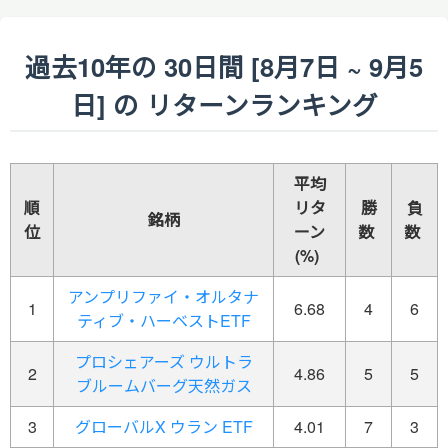
過去10年の 30日間 [8月7日 ~ 9月5
日] の リターンランキング
平均
順
リタ
勝
負
銘柄
位
ーン
数
数
(%)
アンプリファイ・オルタナ
1
6.68
4
6
ティブ・ハーベストETF
プロシェアーズ ウルトラ
2
4.86
5
5
ブルームバーグ天然ガス
3
グローバルX ウラン ETF
4.01
7
3