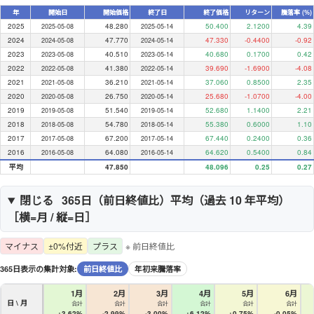
年
開始日
開始価格
終了日
終了価格
リターン
騰落率 (%)
2025
48.280
50.400
2.1200
4.39
2025-05-08
2025-05-14
2024
47.770
47.330
-0.4400
-0.92
2024-05-08
2024-05-14
2023
40.510
40.680
0.1700
0.42
2023-05-08
2023-05-14
2022
41.380
39.690
-1.6900
-4.08
2022-05-08
2022-05-14
2021
36.210
37.060
0.8500
2.35
2021-05-08
2021-05-14
2020
26.750
25.680
-1.0700
-4.00
2020-05-08
2020-05-14
2019
51.540
52.680
1.1400
2.21
2019-05-08
2019-05-14
2018
54.780
55.380
0.6000
1.10
2018-05-08
2018-05-14
2017
67.200
67.440
0.2400
0.36
2017-05-08
2017-05-14
2016
64.080
64.620
0.5400
0.84
2016-05-08
2016-05-14
平均
47.850
48.096
0.25
0.27
閉じる
365日（
前日終値比
）平均（過去
10
年平均）
［横=月 / 縦=日］
マイナス
±0%付近
プラス
※ 前日終値比
365日表示の集計対象:
前日終値比
年初来騰落率
1月
2月
3月
4月
5月
6月
日 \ 月
合計
合計
合計
合計
合計
合計
+3.62%
-2.99%
-3.00%
+6.12%
+0.75%
-0.05%