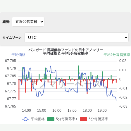
期間:
タイムゾーン: