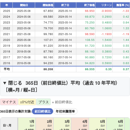
年
開始日
開始価格
終了日
終了価格
リターン
騰落率 (%)
2025
67.850
66.950
-0.9000
-1.33
2025-05-08
2025-05-14
2024
69.580
69.870
0.2900
0.42
2024-05-08
2024-05-14
2023
74.770
75.250
0.4800
0.64
2023-05-08
2023-05-14
2022
79.700
80.760
1.0600
1.33
2022-05-08
2022-05-14
2021
99.780
98.590
-1.1900
-1.19
2021-05-08
2021-05-14
2020
107.01
108.55
1.5400
1.44
2020-05-08
2020-05-14
2019
91.220
91.720
0.5000
0.55
2019-05-08
2019-05-14
2018
87.780
88.160
0.3800
0.43
2018-05-08
2018-05-14
2017
90.160
90.880
0.7200
0.80
2017-05-08
2017-05-14
2016
94.230
94.820
0.5900
0.63
2016-05-08
2016-05-14
平均
86.208
86.555
0.35
0.37
閉じる
365日（
前日終値比
）平均（過去
10
年平均）
［横=月 / 縦=日］
マイナス
±0%付近
プラス
※ 前日終値比
365日表示の集計対象:
前日終値比
年初来騰落率
1月
2月
3月
4月
5月
6月
日 \ 月
合計
合計
合計
合計
合計
合計
+0.69%
-1.02%
+0.34%
-1.44%
+0.41%
+1.22%