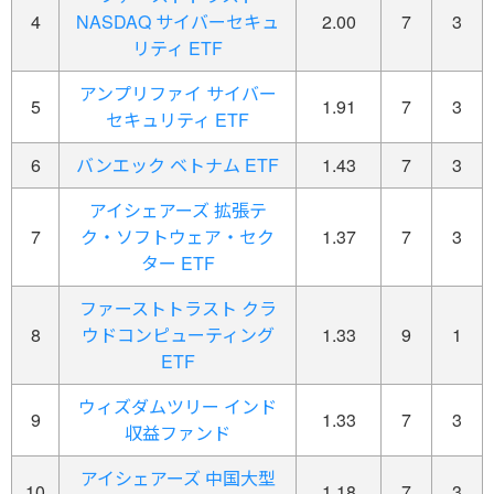
4
NASDAQ サイバーセキュ
2.00
7
3
リティ ETF
アンプリファイ サイバー
5
1.91
7
3
セキュリティ ETF
6
バンエック ベトナム ETF
1.43
7
3
アイシェアーズ 拡張テ
7
ク・ソフトウェア・セク
1.37
7
3
ター ETF
ファーストトラスト クラ
8
ウドコンピューティング
1.33
9
1
ETF
ウィズダムツリー インド
9
1.33
7
3
収益ファンド
アイシェアーズ 中国大型
10
1.18
7
3