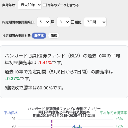
集計年数:
今年のデータを含める
月
日
指定期間の集計開始日:
期間:
指定期間の集計対象:
騰落率
価格
バンガード 長期債券ファンド（BLV）の過去10年の平均
年初来騰落率は
-1.41%
です。
過去10年で指定期間（5月8日から7日間）の騰落率は
+0.37%
です。
8勝2敗で勝率は80.00%です。