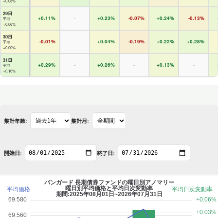
+0.08%
29日
+0.11%
-
+0.23%
-0.07%
+0.24%
-0.13%
平均
+0.06%
30日
-0.01%
-
+0.04%
-0.19%
+0.22%
+0.28%
平均
+0.00%
31日
+0.29%
-
+0.26%
-
+0.13%
-
平均
+0.10%
集計年数:
集計月:
開始日:
終了日: