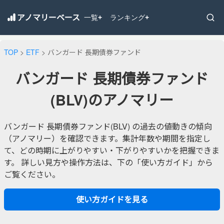
アノマリーベース
一覧
ランキング
+
+
TOP
>
ETF
> バンガード 長期債券ファンド
バンガード 長期債券ファンド
(BLV)のアノマリー
バンガード 長期債券ファンド(BLV) の過去の値動きの傾向
（アノマリー）を確認できます。集計年数や期間を指定し
て、どの時期に上がりやすい・下がりやすいかを把握できま
す。 詳しい見方や操作方法は、下の「使い方ガイド」から
ご覧ください。
使い方ガイドを見る